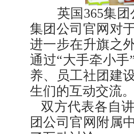
英国365集团
集团公司官网对
进一步在升旗之
通过
“大手牵小手
养、员工社团建
生们的互动交流
双方代表各自
团公司官网附属