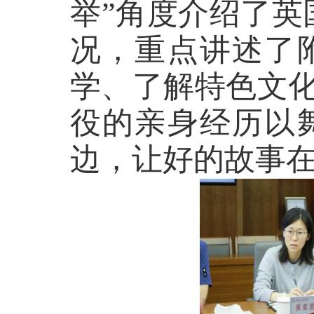
举”角度介绍了英
况，重点讲述了
学、了解特色文
役的亲身经历以
边，让好的故事