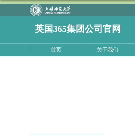
英国365集团公司官网
首页
关于我们