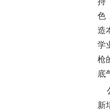
持
色
造
学
枪
底
新