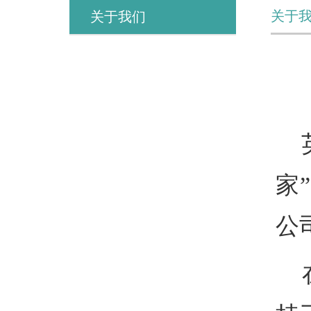
关于
关于我们
家
公