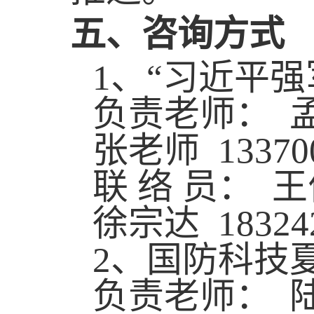
五
、
咨询方式
1
、
“习近平强
负责老师： 
张老师
13370
联 络 员： 
徐宗达
18324
2
、国防科技
负责老师： 