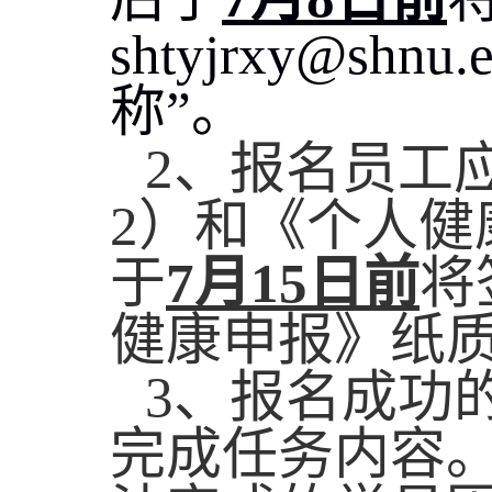
shtyjrxy@shnu.e
称”。
2
、报名员工
2
）和《个人健
于
7
月
15
日前
将
健康申报》纸
3
、报名成功
完成任务内容