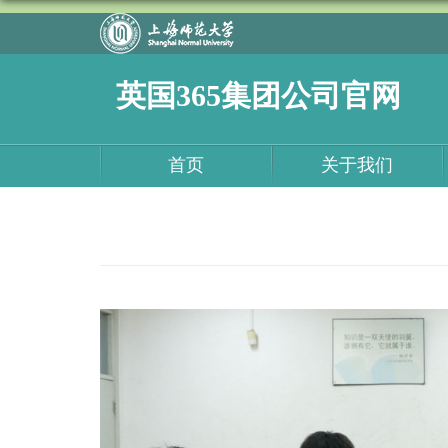
英国365集团公司官网
首页
关于我们