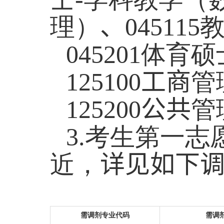
理）
、
045115
045201
体育硕
125
100
工商
管
125
200
公共
管
3.
考生第一志
近，
详见如下
需调剂专业代码
需调