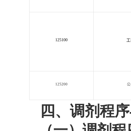
125
1
00
工
125200
公
四
、
调剂
程序
（一）
调剂
程