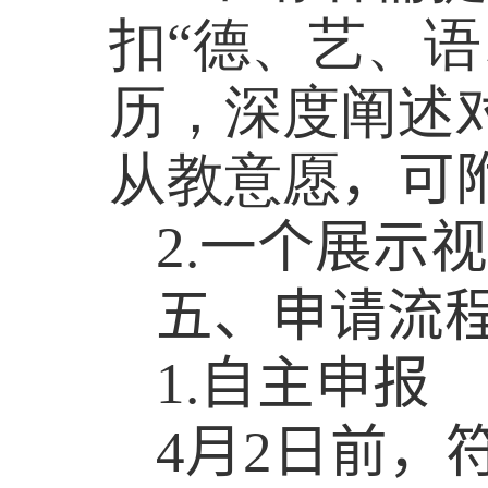
扣“德、艺、
历，深度阐述
从教意愿
，
可
2.
一个展示视
五、申请流
1.
自主申报
4
月
2
日前，