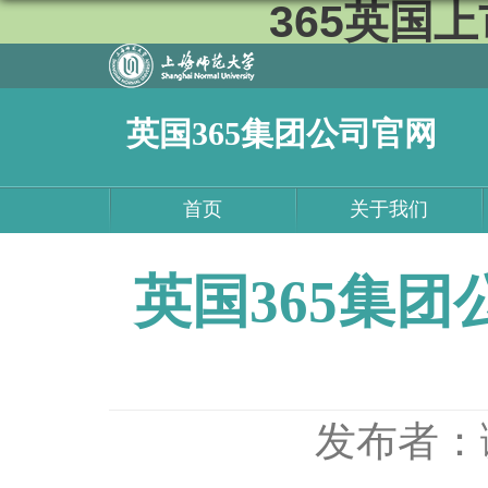
365英国上市
英国365集团公司官网
首页
关于我们
英国365集团
发布者：