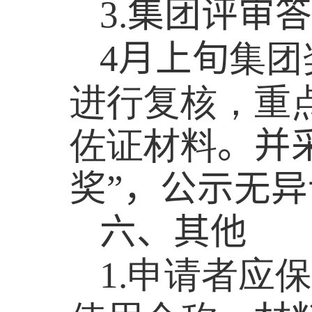
3.
集团评审答
4
月上旬
集团
进行复核，重
佐证材料
。
并
奖”，公示无
六、其他
1.
申请者应保