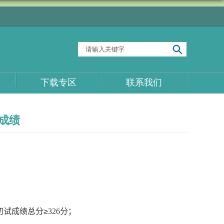
下载专区
联系我们
成绩
初试成绩总分≥
326
分；