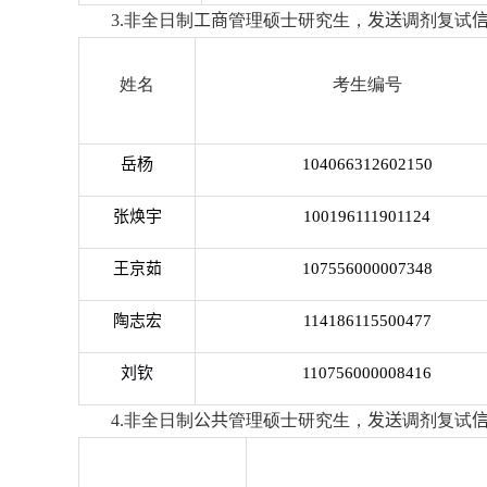
3.
非全日制
工商
管理硕士研究生，
发送
调剂复试
姓名
考生编号
岳杨
104066312602150
张焕宇
100196111901124
王京茹
107556000007348
陶志宏
114186115500477
刘钦
110756000008416
4
.
非全日制
公共
管理硕士研究生，
发送
调剂复试