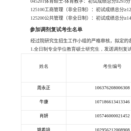
045201
体育硕士
-
体育教学：初试成绩总分≥
293
分
125100
工商管理（非全日制）：初试成绩总分≥
1
125200
公共管理（非全日制）：初试成绩总分≥
1
参加调剂复试考生名单
经过院研究生招生工作小组的严格审核，拟定的
1.
全日制专业学位教育硕士研究生，
发送
调剂复
姓名
考生编号
周永正
106376208006308
牛康
107186613413346
肖妍
105746000021452
姚希培
102956212008908