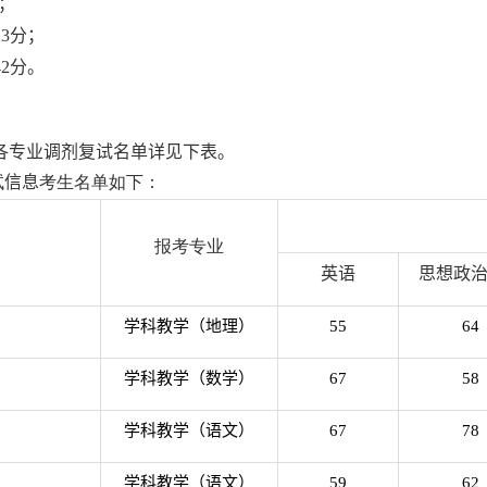
；
23
分；
42
分。
各专业调剂复试名单详见下表。
试
信息
考生名单如下：
报考专业
英语
思想政
学科教学（地理）
55
64
学科教学（数学）
67
58
学科教学（语文）
67
78
学科教学（语文）
59
62