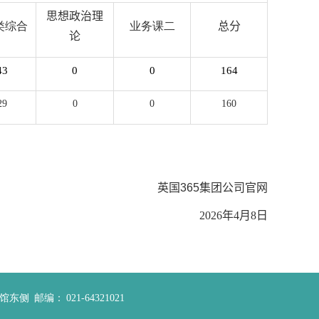
思想政治理
类综合
业务课二
总分
论
43
0
0
164
29
0
0
160
英国365集团公司官网
2026
年
4
月
8
日
书馆东侧
邮编：
021-64321021