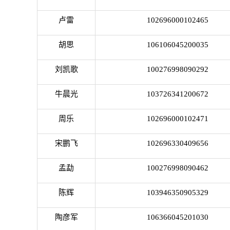
卢雷
102696000102465
胡思
106106045200035
刘凯歌
100276998090292
牛晨光
103726341200672
周乐
102696000102471
宋鹏飞
102696330409656
孟勐
100276998090462
陈辉
103946350905329
陶彦军
106366045201030