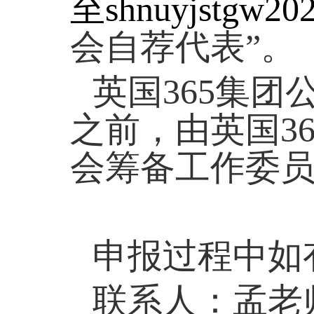
至
shnuyjstgw20
会
自荐代表
”
。
英国365集团
之前，由英国3
会筹备工作委
申报过程中如
联系人
：
孟老