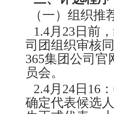
（一）组织推
1.
4
月
23
日
前，
司
团组织审核
365集团公司
员会
。
2.
4
月
2
4
日
16
：
确定代表候选