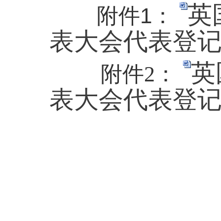
英
附件1：
表大会代表登记表
英
附件2：
表大会代表登记表