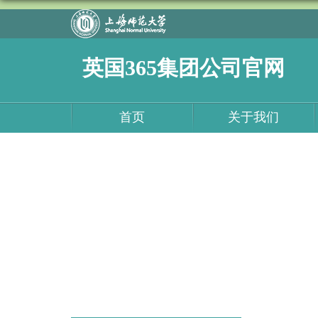
英国365集团公司官网
首页
关于我们